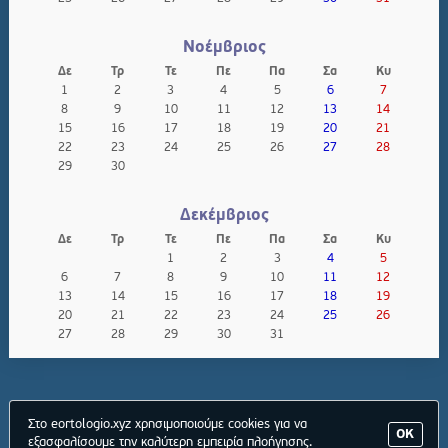
Νοέμβριος
Δε
Τρ
Τε
Πε
Πα
Σα
Κυ
1
2
3
4
5
6
7
8
9
10
11
12
13
14
15
16
17
18
19
20
21
22
23
24
25
26
27
28
29
30
Δεκέμβριος
Δε
Τρ
Τε
Πε
Πα
Σα
Κυ
1
2
3
4
5
6
7
8
9
10
11
12
13
14
15
16
17
18
19
20
21
22
23
24
25
26
27
28
29
30
31
Στο eortologio.xyz χρησιμοποιούμε cookies για να
ΟΚ
εξασφαλίσουμε την καλύτερη εμπειρία πλοήγησης.