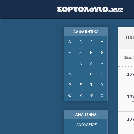
ΑΛΦΑΒΗΤΙΚΑ
Ποι
Α
Β
Γ
Δ
Ε
Ζ
Η
Θ
Στις
Ι
Κ
Λ
Μ
Ν
Ξ
Ο
Π
17
Τ
Ρ
Σ
Τ
Υ
Φ
Χ
Ψ
Ω
17
Τ
ΑΝΑ ΜΗΝΑ
17
ΙΑΝΟΥΑΡΙΟΣ
Τ