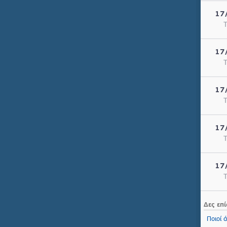
17
Τ
17
Τ
17
Τ
17
Τ
17
Τ
Δες επί
Ποιοί ά