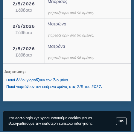
Μπόρισος
2/5/2026
Σάββατο
γιόρταζε πριν από 96 ημέρες.
Ματρώνα
2/5/2026
Σάββατο
γιόρταζε πριν από 96 ημέρες.
Ματρόνα
2/5/2026
Σάββατο
γιόρταζε πριν από 96 ημέρες.
Δες επίσης:
Ποιοί άλλοι γιορτάζουν τον ίδιο μήνα.
Ποιοί γιορτάζουν τον επόμενο χρόνο, στις 2/5 του 2027.
Στο eortologio.xyz χρησιμοποιούμε cookies για να
ΟΚ
εξασφαλίσουμε την καλύτερη εμπειρία πλοήγησης.