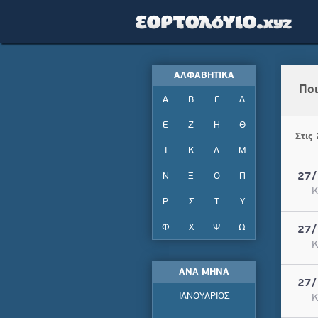
ΑΛΦΑΒΗΤΙΚΑ
Ποι
Α
Β
Γ
Δ
Ε
Ζ
Η
Θ
Στις
Ι
Κ
Λ
Μ
Ν
Ξ
Ο
Π
27/
Κ
Ρ
Σ
Τ
Υ
Φ
Χ
Ψ
Ω
27/
Κ
ΑΝΑ ΜΗΝΑ
27/
ΙΑΝΟΥΑΡΙΟΣ
Κ