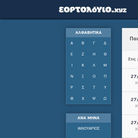
ΑΛΦΑΒΗΤΙΚΑ
Ποι
Α
Β
Γ
Δ
Ε
Ζ
Η
Θ
Στις
Ι
Κ
Λ
Μ
Ν
Ξ
Ο
Π
27
Κ
Ρ
Σ
Τ
Υ
Φ
Χ
Ψ
Ω
27
Κ
ΑΝΑ ΜΗΝΑ
27
ΙΑΝΟΥΑΡΙΟΣ
Κ