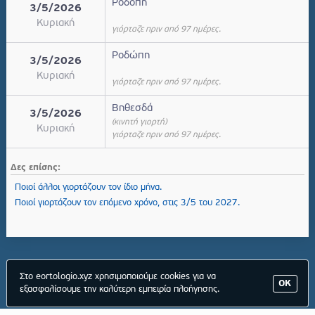
Ροδόπη
3/5/2026
Κυριακή
γιόρταζε πριν από 97 ημέρες.
Ροδώπη
3/5/2026
Κυριακή
γιόρταζε πριν από 97 ημέρες.
Βηθεσδά
3/5/2026
(κινητή γιορτή)
Κυριακή
γιόρταζε πριν από 97 ημέρες.
Δες επίσης:
Ποιοί άλλοι γιορτάζουν τον ίδιο μήνα.
Ποιοί γιορτάζουν τον επόμενο χρόνο, στις 3/5 του 2027.
Στο eortologio.xyz χρησιμοποιούμε cookies για να
ΟΚ
εξασφαλίσουμε την καλύτερη εμπειρία πλοήγησης.