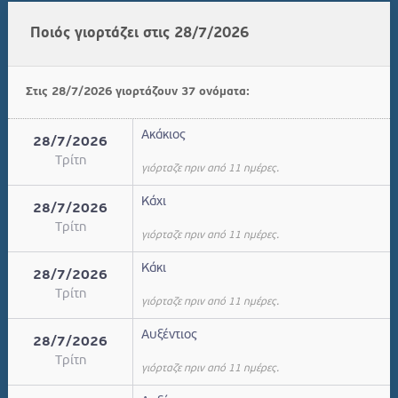
Ποιός γιορτάζει στις 28/7/2026
Στις 28/7/2026 γιορτάζουν 37 ονόματα:
Ακάκιος
28/7/2026
Τρίτη
γιόρταζε πριν από 11 ημέρες.
Κάχι
28/7/2026
Τρίτη
γιόρταζε πριν από 11 ημέρες.
Κάκι
28/7/2026
Τρίτη
γιόρταζε πριν από 11 ημέρες.
Αυξέντιος
28/7/2026
Τρίτη
γιόρταζε πριν από 11 ημέρες.